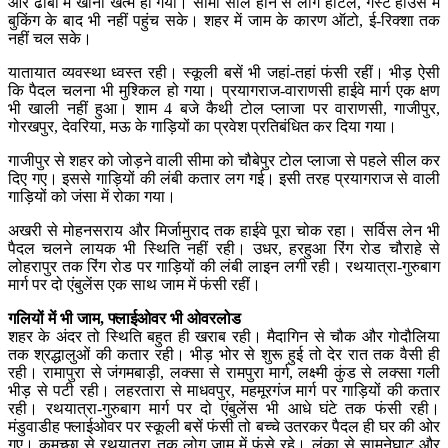
और ढाबों में खाना खत्म हो गया। सीमा सील होने से लोग होटल, गेस्ट हाउस में
बुकिंग के बाद भी नहीं पहुंच सके। शहर में जाम के कारण ऑटो, ई-रिक्शा तक
नहीं चल सके।
यातायात व्यवस्था ध्वस्त रही। स्कूली बसें भी जहां-तहां फंसी रहीं। भीड़ ऐसी
कि पैदल चलना भी मुश्किल हो गया। प्रयागराज-वाराणसी हाईवे मार्ग एक क्षण
भी खाली नहीं हुआ। शाम 4 बजे कैथी टोल प्लाजा पर वाराणसी, गाजीपुर,
गोरखपुर, देवरिया, मऊ के गाड़ियों का प्रवेश प्रतिबंधित कर दिया गया।
गाजीपुर से शहर को जोड़ने वाली सीमा को चौबेपुर टोल प्लाजा से पहले सील कर
दिए गए। इससे गाड़ियों की लंबी कतार लग गई। इसी तरह प्रयागराज से वाली
गाड़ियों को जंसा में रोका गया।
अखरी से मोहनसराय और मिर्जामुराद तक हाईवे पूरा चोक रहा। सर्विस लेन भी
पैदल चलने लायक भी स्थिति नहीं रही। उधर, हरहुआ रिंग रोड चौराहे से
लोहरापुर तक रिंग रोड पर गाड़ियों की लंबी लाइन लगी रही। रथयात्रा-गुरुबाग
मार्ग पर दो एंबुलेंस एक साथ जाम में फंसी रहीं।
गलियों में भी जाम, फ्लाईओवर भी ओवरलोड
शहर के अंदर तो स्थिति बहुत ही खराब रही। मैदागिन से चौक और गोदौलिया
तक श्रद्धालुओं की कतार रही। भीड़ भोर से शुरू हुई तो देर रात तक वैसी ही
रही। रामापुरा से जंगमबाड़ी, लक्सा से रामपुरा मार्ग, लक्ष्मी कुंड से लक्सा गली
भीड़ से पटी रही। लहरतारा से माधवपुर, महमूरगंज मार्ग पर गाड़ियों की कतार
रही। रथयात्रा-गुरुबाग मार्ग पर दो एंबुलेंस भी आधे घंटे तक फंसी रही।
मंडुवाडीह फ्लाईओवर पर स्कूली बसें फंसी तो बच्चे उतरकर पैदल ही घर की ओर
गए। कमच्छा से रथयात्रा तक लोग जाम में फंसे रहे। लंका से सामनेघाट और