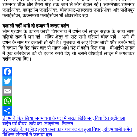
रामनगर चौक और टेंगरा मोड़ तक जाम से लोग बेहाल रहे। सामनेघाट-रामनगर
फ्लाईओवर, महमूरगंज फ्लाईओवर, चौकाघाट-लहरतारा फ्लाईओवर और पांडेयपुर
फ्लाईओवर, ककरमत्ता फ्लाईओवर भी ओवरलोड रहा।
दलाली नहीं थमी दो हजार में कराए दर्शन
सोम प्रदोष के कारण काशी विश्वनाथ में दर्शन की लाइन सड़क के साथ साथ
गलियों तक में लग गई। मंदिर क्षेत्र से सटे सभी गलियां चोक रहीं। अभी भी
दर्शन के नाम पर दलाली हो रही है। गुजरात से आए शिवम जोशी और उनके भाई
ने बताया कि गेट नंबर चार से महज आधे घंटे में दर्शन मिल गया। वीआईपी लाइन
में एक कांस्टेबल को दो हजार रुपये दिए तो उसने वीआईपी लाइन में लगवाकर
दर्शन करवा दिए।
Facebook
Twitter
Email
WhatsApp
Post
डीएम ने फिर लिया जनभावना के पक्ष में सख्त डिसिजन, विवादित सुद्वोवाला
Share
वाईन एवं बीयर शॉप का लाइसेन्स निरस्त
navigation
उत्तराखंड के प्रसिद्ध हास्य कलाकार घनानंद का हुआ निधन, सीएम धामी समेत
विभिन्न संगठनों ने जताया दुख