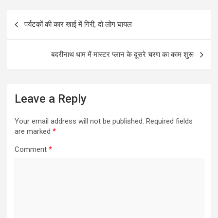
ce
tt
ail
at
ar
b
er
s
e
Post
पर्यटकों की कार खाई में गिरी, दो लोग घायल
o
A
navigation
o
p
बदरीनाथ धाम में मास्टर प्लान के दूसरे चरण का काम शुरू
k
p
Leave a Reply
Your email address will not be published.
Required fields
are marked
*
Comment
*