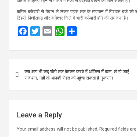
विक्षोभ सक्रिय रहने से मौसम में तेजी से बदलाव देखने को मिल सकता है।
बारिश-बर्फबारी से मैदान से लेकर पहाड़ तक के तापमान में गिरावट दर्ज की 
टिहरी, पिथौरागढ़ और बागेश्वर जिले में भारी बर्फबारी होने की संभावना है।
F
T
E
W
S
a
wi
m
h
h
ce
tt
ail
at
ar
b
er
s
e
Post
o
A
क्या आप भी कई घंटो तक बैठकर करते हैं ऑफिस में काम, तो हो जाएं
navigation
o
p
सावधान, नहीं तो आपकी सेहत को पहुंचा सकता है नुकसान
k
p
Leave a Reply
Your email address will not be published.
Required fields a