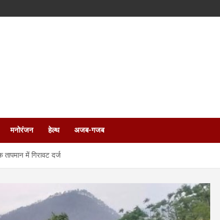
मनोरंजन
हेल्थ
अजब-गजब
क तापमान में गिरावट दर्ज