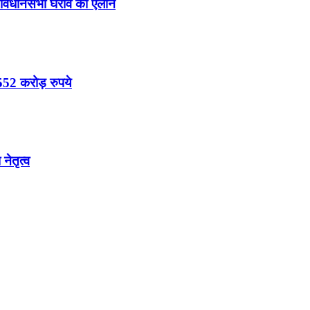
ा विधानसभा घेराव का ऐलान
52 करोड़ रुपये
नेतृत्व