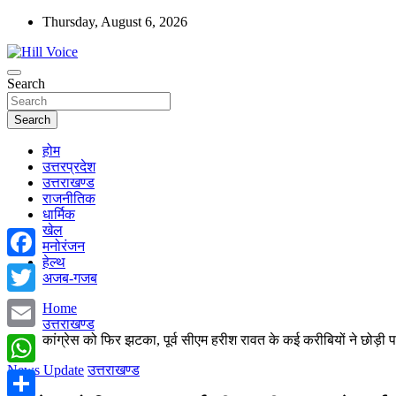
Skip
Thursday, August 6, 2026
to
content
न्यूज़ पोर्टल
Search
Hill Voice
Search
होम
उत्तरप्रदेश
उत्तराखण्ड
राजनीतिक
धार्मिक
खेल
मनोरंजन
हेल्थ
Facebook
अजब-गजब
Twitter
Home
उत्तराखण्ड
कांग्रेस को फिर झटका, पूर्व सीएम हरीश रावत के कई करीबियों ने छोड़ी पार
Email
News Update
उत्तराखण्ड
WhatsApp