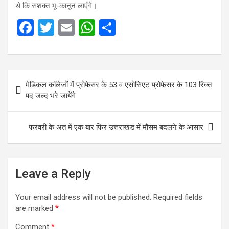
थे कि सशक्त भू-कानून लाएंगे।
F
T
E
W
S
a
wi
m
h
h
ce
tt
ail
at
ar
b
er
s
e
Post
मेडिकल कॉलेजों में प्रोफेसर के 53 व एसोसिएट प्रोफेसर के 103 रिक्त
o
A
navigation
पद जल्द भरे जायेंगे
o
p
k
p
फरवरी के अंत में एक बार फिर उत्तराखंड में मौसम बदलने के आसार
Leave a Reply
Your email address will not be published.
Required fields
are marked
*
Comment
*