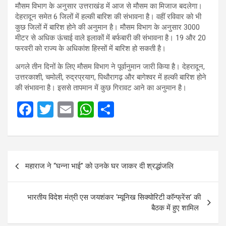
मौसम विभाग के अनुसार उत्तराखंड में आज से मौसम का मिजाज बदलेगा।
देहरादून समेत 6 जिलों में हल्की बारिश की संभावना है। वहीं रविवार को भी
कुछ जिलों में बारिश होने की अनुमान है। मौसम विभाग के अनुसार 3000
मीटर से अधिक ऊंचाई वाले इलाकों में बर्फबारी की संभावना है। 19 और 20
फरवरी को राज्य के अधिकांश हिस्सों में बारिश हो सकती है।
अगले तीन दिनों के लिए मौसम विभाग ने पूर्वानुमान जारी किया है। देहरादून,
उत्तरकाशी, चमोली, रुद्रप्रयाग, पिथौरागढ़ और बागेश्वर में हल्की बारिश होने
की संभावना है। इससे तापमान में कुछ गिरावट आने का अनुमान है।
F
T
E
W
S
a
wi
m
h
h
ce
tt
ail
at
ar
b
er
s
e
Post
महाराज ने “घन्ना भाई” को उनके घर जाकर दी श्रद्धांजलि
o
A
navigation
o
p
भारतीय विदेश मंत्री एस जयशंकर ‘म्यूनिख सिक्योरिटी कॉन्फ्रेंस’ की
k
p
बैठक में हुए शामिल