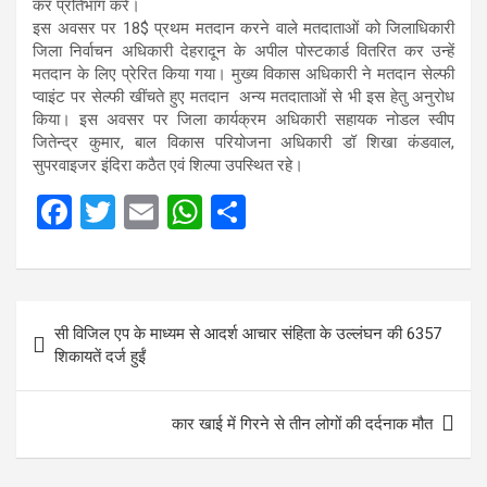
कर प्रतिभाग करें।
इस अवसर पर 18$ प्रथम मतदान करने वाले मतदाताओं को जिलाधिकारी
जिला निर्वाचन अधिकारी देहरादून के अपील पोस्टकार्ड वितरित कर उन्हें
मतदान के लिए प्रेरित किया गया। मुख्य विकास अधिकारी ने मतदान सेल्फी
प्वाइंट पर सेल्फी खींचते हुए मतदान अन्य मतदाताओं से भी इस हेतु अनुरोध
किया। इस अवसर पर जिला कार्यक्रम अधिकारी सहायक नोडल स्वीप
जितेन्द्र कुमार, बाल विकास परियोजना अधिकारी डॉ शिखा कंडवाल,
सुपरवाइजर इंदिरा कठैत एवं शिल्पा उपस्थित रहे।
F
T
E
W
S
a
wi
m
h
h
ce
tt
ail
at
ar
b
er
s
e
Post
सी विजिल एप के माध्यम से आदर्श आचार संहिता के उल्लंघन की 6357
o
A
navigation
शिकायतें दर्ज हुईं
o
p
k
p
कार खाई में गिरने से तीन लोगों की दर्दनाक मौत