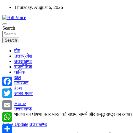
Skip
Thursday, August 6, 2026
to
content
न्यूज़ पोर्टल
Search
Hill Voice
Search
होम
उत्तरप्रदेश
उत्तराखण्ड
राजनीतिक
धार्मिक
खेल
मनोरंजन
हेल्थ
Facebook
अजब-गजब
Twitter
Home
उत्तराखण्ड
भाजपा का घोषणा पत्र भारत को सक्षम, समर्थ और समृद्ध राष्ट्र का आधारः 
Email
News Update
उत्तराखण्ड
WhatsApp