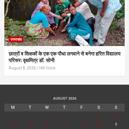
उत्तराखंड
छात्रों व शिक्षकों के एक एक पौधा लगवाने से बनेगा हरित विद्यालय
परिसरः वृक्षमित्र डॉ. सोनी
August 8, 2026
Hill Voice
AUGUST 2026
M
T
W
T
F
S
S
1
2
3
4
5
6
7
8
9