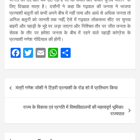
जनता का दर्द और मर्म उठ रहा है जो कि केवल और केवल चुनाव जीतने के
लिए दिखावा मात्र है। दसौनी ने कहा कि गढ़वाल की जनता ने भाजपा
प्रत्याशी बलूनी को कभी अपने बीच में नहीं पाया और आधे से अधिक जनता तो
अनिल बलूनी को जानती तक नहीं, ऐसे में गढ़वाल लोकसभा सीट पर चुनाव
बाहरी और पहाड़ी के मुद्दे पर लड़ा जाएगा और निश्चित तौर पर जीत जनता के
सेवक के तौर पर हमेशा जनता के बीच में रहने वाले पहाड़ी कांग्रेस के
प्रत्याशी गणेश गोदियाल की होगी।
F
T
E
W
S
a
wi
m
h
h
ce
tt
ail
at
ar
b
er
s
e
Post
मंत्री गणेश जोशी ने टिहरी प्रत्याशी के रोड शो में प्रतिभाग किया
o
A
navigation
o
p
राज्य के विकास एवं प्रगति में विश्वविद्यालयों की महत्वपूर्ण भूमिकाः
k
p
राज्यपाल