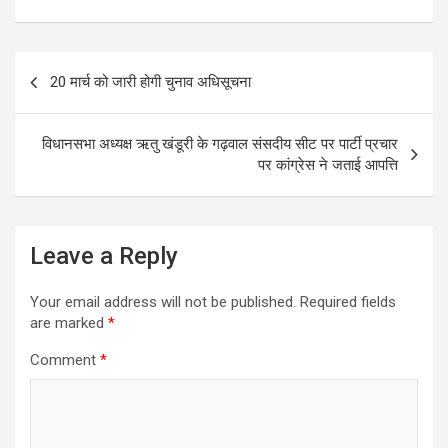
a
wi
m
h
h
ce
tt
ail
at
ar
b
er
s
e
Post
20 मार्च को जारी होगी चुनाव अधिसूचना
o
A
navigation
o
p
विधानसभा अध्यक्ष ऋतु खंडूरी के गढ़वाल संसदीय सीट पर पार्टी प्रचार
k
p
पर कांग्रेस ने जताई आपत्ति
Leave a Reply
Your email address will not be published.
Required fields
are marked
*
Comment
*