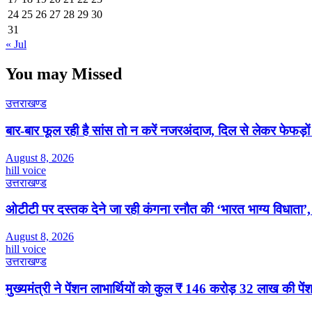
24
25
26
27
28
29
30
31
« Jul
You may Missed
उत्तराखण्ड
बार-बार फूल रही है सांस तो न करें नजरअंदाज, दिल से लेकर फेफड़ो
August 8, 2026
hill voice
उत्तराखण्ड
ओटीटी पर दस्तक देने जा रही कंगना रनौत की ‘भारत भाग्य विधाता’, 
August 8, 2026
hill voice
उत्तराखण्ड
मुख्यमंत्री ने पेंशन लाभार्थियों को कुल ₹ 146 करोड़ 32 लाख की पे