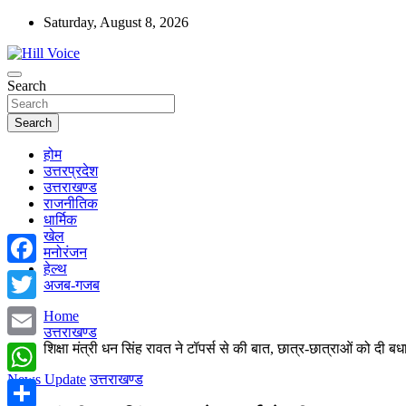
Skip
Saturday, August 8, 2026
to
content
न्यूज़ पोर्टल
Search
Hill Voice
Search
होम
उत्तरप्रदेश
उत्तराखण्ड
राजनीतिक
धार्मिक
खेल
मनोरंजन
हेल्थ
Facebook
अजब-गजब
Twitter
Home
उत्तराखण्ड
शिक्षा मंत्री धन सिंह रावत ने टॉपर्स से की बात, छात्र-छात्राओं को दी बध
Email
News Update
उत्तराखण्ड
WhatsApp