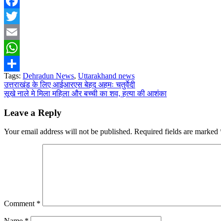
Facebook
Twitter
Email
WhatsApp
Tags:
Dehradun News
,
Uttarakhand news
Share
Post
उत्तराखंड के लिए आईआरएस बेहद अहमः चतुर्वेदी
सूखे नाले मे मिला महिला और बच्ची का शव, हत्या की आशंका
navigation
Leave a Reply
Your email address will not be published.
Required fields are marked
Comment
*
Name
*