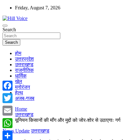
Skip
Friday, August 7, 2026
to
content
न्यूज़ पोर्टल
Search
Hill Voice
Search
होम
उत्तरप्रदेश
उत्तराखण्ड
राजनीतिक
धार्मिक
खेल
मनोरंजन
हेल्थ
Facebook
अजब-गजब
Twitter
Home
उत्तराखण्ड
यूनियन किसानों की माँग और मुद्दों को जोर-शोर से उठाएगाः गर्ग
Email
News Update
उत्तराखण्ड
WhatsApp