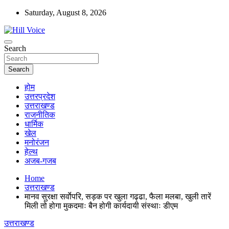
Skip
Saturday, August 8, 2026
to
content
न्यूज़ पोर्टल
Search
Hill Voice
Search
होम
उत्तरप्रदेश
उत्तराखण्ड
राजनीतिक
धार्मिक
खेल
मनोरंजन
हेल्थ
अजब-गजब
Home
उत्तराखण्ड
मानव सुरक्षा सर्वाेपरि, सड़क पर खुला गढ्ढा, फैला मलबा, खुली तारें
मिली तो होगा मुकदमाः बैन होगी कार्यदायी संस्थाः डीएम
उत्तराखण्ड