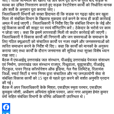
जाए। ताकि जानमाल का खतरा रहे और काम पूरा होने के तुंरत बाद सड़क से
मलबा का उचित निस्तारण कराते हुए सड़क रेस्टोरेशन कार्याे को निर्धारित मानक
और शर्ताे के अनुसार पूरा कराया जाए।
जिलाधिकारी विभागों को सख्त हिदायत दी कि सडक पर गढ़ढा खोद कर खुला
मिला तो संबंधित विभाग के खिलाफ मुकदमा दर्ज करने के साथ ही कडी कार्रवाई
अमल में लाई जाएगी। जिलाधिकारी ने निर्देश दिए कि संबंधित विभाग के जेई और
एई विकास कार्याे की साइट पर स्वयं मॉनिटरिंग करें। ठेकेदार के भरोसे पर काम
न छोडा जाए। कहा कि इसमें लापरवाही मिली तो कठोर कार्रवाई की जाएगी।
जिलाधिकारी ने विकास कार्याे की निगरानी और जन समस्याओं के समाधान के
लिए गठित क्यूआरटी को संचालित कार्याे पर नजर रखने और जनसमस्याओं को
त्वरित समाधान करने के निर्देश भी दिए। कहा कि कार्यों को मानकों के अनुरूप
कराया जाए तथा कार्यों के दौरान जनमानस की सुविधा तथा सुरक्षा विशेष ध्यान
रखा जाए।
बैठक में एफआईयू उत्तराखंड जल संस्थान, पीआईयू उत्तराखंड पेयजल संसाधन
एवं निर्माण, उत्तराखंड जल संस्थान राजपुर, पिथूवाला, यूयूएसडीए, पीआईयू
पिटकुल, पावर ग्रिड कॉरपोरेशन ऑफ इंडिया, गेल गैस लिमिटेड, रिलायंस
जिओ, स्मार्ट सिटी व नगर निगम द्वारा संचालित और नए जनउपयोगी सेवा से
संबंधित विकास कार्याे को 15 जून से पहले पूरा करने की सर्शत अनुमति प्रदान
की गई।
बैठक में अपर जिलाधिकारी केके मिश्रा, एसडीएम स्मृता परमार, एसडीएम
कुमकुम जोशी, अधीक्षण अभियंता मुकेश परमार, अपर नगर आयुक्त हेमंत कुमार
वर्मा सहित संबंधित विभागों के वरिष्ठ अधिकारी उपस्थित थे।