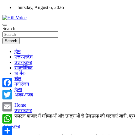
Skip
Thursday, August 6, 2026
to
content
न्यूज़ पोर्टल
Search
Hill Voice
Search
होम
उत्तरप्रदेश
उत्तराखण्ड
राजनीतिक
धार्मिक
खेल
मनोरंजन
हेल्थ
Facebook
अजब-गजब
Twitter
Home
उत्तराखण्ड
पलटन बाजार में महिलाओं और छात्राओं से छेड़छाड़ की घटनाएं जारी, प्रशा
Email
उत्तराखण्ड
WhatsApp