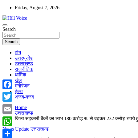
Skip
Friday, August 7, 2026
to
content
न्यूज़ पोर्टल
Search
Hill Voice
Search
होम
उत्तरप्रदेश
उत्तराखण्ड
राजनीतिक
धार्मिक
खेल
मनोरंजन
हेल्थ
Facebook
अजब-गजब
Twitter
Home
उत्तराखण्ड
जिला सहकारी बैंकों का लाभ 180 करोड़ रु. से बढ़कर 232 करोड़ रुपये ह
Email
News Update
उत्तराखण्ड
WhatsApp