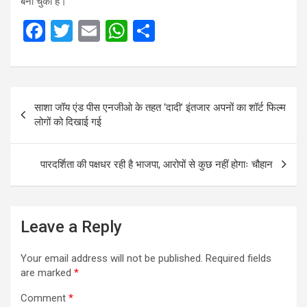
बना चुकी है।
F
T
E
W
S
a
wi
m
h
h
ce
tt
ail
at
ar
b
er
s
e
Post
साशा जॉय एंड पीस एनजीओ के तहत ‘दादी’ इंतजार अपनों का शॉर्ट फिल्म
o
A
navigation
लोगों को दिखाई गई
o
p
k
p
पारदर्शिता की पक्षधर रही है भाजपा, आरोपों से कुछ नहीं होगाः चौहान
Leave a Reply
Your email address will not be published.
Required fields
are marked
*
Comment
*