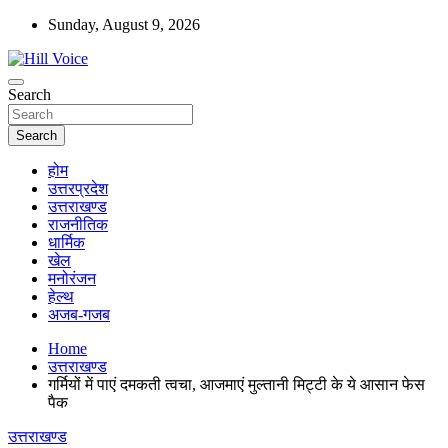
Skip
Sunday, August 9, 2026
to
content
न्यूज़ पोर्टल
Search
Hill Voice
Search
होम
उत्तरप्रदेश
उत्तराखण्ड
राजनीतिक
धार्मिक
खेल
मनोरंजन
हेल्थ
अजब-गजब
Home
उत्तराखण्ड
गर्मियों में पाएं दमकती त्वचा, आजमाएं मुल्तानी मिट्टी के ये आसान फेस
पैक
उत्तराखण्ड