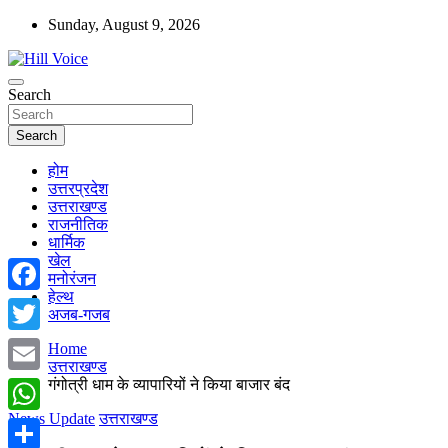
Skip
Sunday, August 9, 2026
to
content
न्यूज़ पोर्टल
Search
Hill Voice
Search
होम
उत्तरप्रदेश
उत्तराखण्ड
राजनीतिक
धार्मिक
खेल
मनोरंजन
हेल्थ
Facebook
अजब-गजब
Twitter
Home
उत्तराखण्ड
गंगोत्री धाम के व्यापारियों ने किया बाजार बंद
Email
News Update
उत्तराखण्ड
WhatsApp