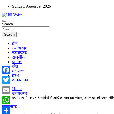
Skip
Sunday, August 9, 2026
to
content
न्यूज़ पोर्टल
Search
Hill Voice
Search
होम
उत्तरप्रदेश
उत्तराखण्ड
राजनीतिक
धार्मिक
खेल
मनोरंजन
हेल्थ
Facebook
अजब-गजब
Twitter
Home
उत्तराखण्ड
क्या आप भी करते हैं गर्मियों में अधिक आम का सेवन, अगर हां, तो जान 
Email
उत्तराखण्ड
WhatsApp