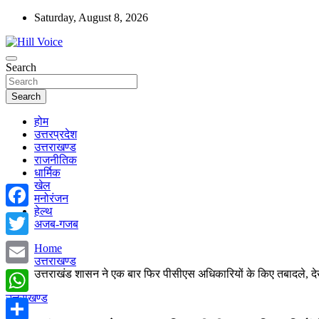
Skip
Saturday, August 8, 2026
to
content
न्यूज़ पोर्टल
Search
Hill Voice
Search
होम
उत्तरप्रदेश
उत्तराखण्ड
राजनीतिक
धार्मिक
खेल
मनोरंजन
हेल्थ
Facebook
अजब-गजब
Twitter
Home
उत्तराखण्ड
उत्तराखंड शासन ने एक बार फिर पीसीएस अधिकारियों के किए तबादले, देख
Email
उत्तराखण्ड
WhatsApp