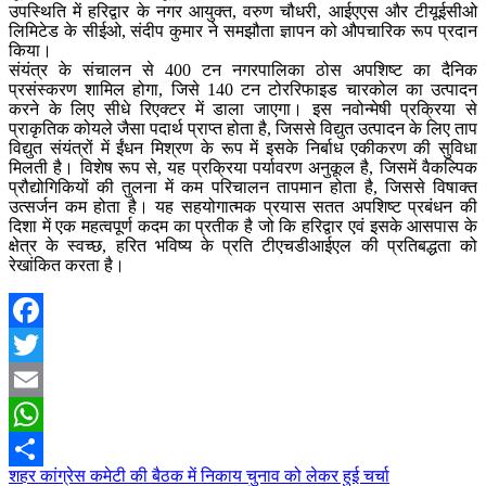
उपस्थिति में हरिद्वार के नगर आयुक्त, वरुण चौधरी, आईएएस और टीयूईसीओ
लिमिटेड के सीईओ, संदीप कुमार ने समझौता ज्ञापन को औपचारिक रूप प्रदान
किया।
संयंत्र के संचालन से 400 टन नगरपालिका ठोस अपशिष्ट का दैनिक
प्रसंस्करण शामिल होगा, जिसे 140 टन टोररिफाइड चारकोल का उत्पादन
करने के लिए सीधे रिएक्टर में डाला जाएगा। इस नवोन्मेषी प्रक्रिया से
प्राकृतिक कोयले जैसा पदार्थ प्राप्त होता है, जिससे विद्युत उत्पादन के लिए ताप
विद्युत संयंत्रों में ईंधन मिश्रण के रूप में इसके निर्बाध एकीकरण की सुविधा
मिलती है। विशेष रूप से, यह प्रक्रिया पर्यावरण अनुकूल है, जिसमें वैकल्पिक
प्रौद्योगिकियों की तुलना में कम परिचालन तापमान होता है, जिससे विषाक्त
उत्सर्जन कम होता है। यह सहयोगात्मक प्रयास सतत अपशिष्ट प्रबंधन की
दिशा में एक महत्वपूर्ण कदम का प्रतीक है जो कि हरिद्वार एवं इसके आसपास के
क्षेत्र के स्वच्छ, हरित भविष्य के प्रति टीएचडीआईएल की प्रतिबद्धता को
रेखांकित करता है।
Facebook
Twitter
Email
WhatsApp
Post
शहर कांग्रेस कमेटी की बैठक में निकाय चुनाव को लेकर हुई चर्चा
Share