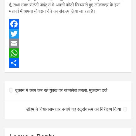
है, तथा उक्त सेल्फी पॉइंट्स में अपनी फोटो खिंचवाते हुए लोकतंत्र के इस
महापर्व में अपना योगदान देने का संकल्प लिया जा रहा है।
F
a
T
c
w
E
e
i
m
W
b
t
a
h
S
o
t
i
a
h
Post
दुकान में काम कर रहे युवक पर जानलेवा हमला, मुकदमा दर्ज
o
e
l
t
a
navigation
k
r
s
r
डीएम ने विधानसभावार बनाये गए स्ट्रांगरूम का निरीक्षण किया
A
e
p
p