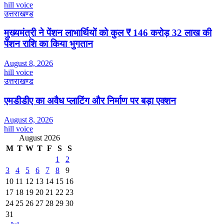
hill voice
उत्तराखण्ड
मुख्यमंत्री ने पेंशन लाभार्थियों को कुल ₹ 146 करोड़ 32 लाख की
पेंशन राशि का किया भुगतान
August 8, 2026
hill voice
उत्तराखण्ड
एमडीडीए का अवैध प्लाटिंग और निर्माण पर बड़ा एक्शन
August 8, 2026
hill voice
August 2026
M
T
W
T
F
S
S
1
2
3
4
5
6
7
8
9
10
11
12
13
14
15
16
17
18
19
20
21
22
23
24
25
26
27
28
29
30
31