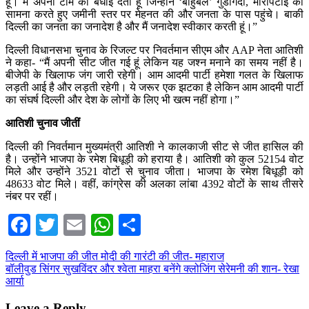
हूं। मैं अपनी टीम को बधाई देती हूं जिन्होंने ‘बाहुबल’ गुंडागर्दी, मारपिटाई का
सामना करते हुए जमीनी स्तर पर मेहनत की और जनता के पास पहुंचे। बाकी
दिल्ली का जनता का जनादेश है और मैं जनादेश स्वीकार करती हूं।”
दिल्ली विधानसभा चुनाव के रिजल्ट पर निवर्तमान सीएम और AAP नेता आतिशी
ने कहा- “मैं अपनी सीट जीत गई हूं लेकिन यह जश्न मनाने का समय नहीं है।
बीजेपी के खिलाफ जंग जारी रहेगी। आम आदमी पार्टी हमेशा गलत के खिलाफ
लड़ती आई है और लड़ती रहेगी। ये जरूर एक झटका है लेकिन आम आदमी पार्टी
का संघर्ष दिल्ली और देश के लोगों के लिए भी खत्म नहीं होगा।”
आतिशी चुनाव जीतीं
दिल्ली की निवर्तमान मुख्यमंत्री आतिशी ने कालकाजी सीट से जीत हासिल की
है। उन्होंने भाजपा के रमेश बिधूड़ी को हराया है। आतिशी को कुल 52154 वोट
मिले और उन्होंने 3521 वोटों से चुनाव जीता। भाजपा के रमेश बिधूड़ी को
48633 वोट मिले। वहीं, कांग्रेस की अलका लांबा 4392 वोटों के साथ तीसरे
नंबर पर रहीं।
Facebook
Twitter
Email
WhatsApp
Share
Post
दिल्ली में भाजपा की जीत मोदी की गारंटी की जीत- महाराज
बॉलीवुड सिंगर सुखविंदर और श्वेता माहरा बनेंगे क्लोजिंग सेरेमनी की शान- रेखा
navigation
आर्या
Leave a Reply