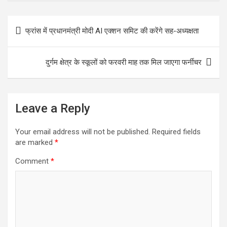
b
t
a
h
S
o
t
i
a
h
Post
फ्रांस में प्रधानमंत्री मोदी AI एक्शन समिट की करेंगे सह-अध्यक्षता
o
e
l
t
a
navigation
k
r
s
r
दुर्गम क्षेत्र के स्कूलों को फरवरी माह तक मिल जाएगा फर्नीचर
A
e
p
p
Leave a Reply
Your email address will not be published.
Required fields
are marked
*
Comment
*