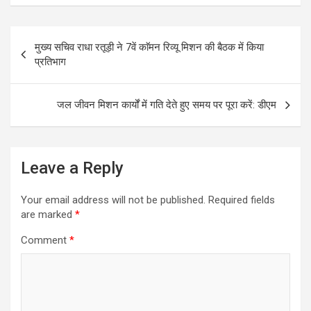
ce
tt
ail
at
ar
b
er
s
e
Post
मुख्य सचिव राधा रतूड़ी ने 7वें काॅमन रिव्यू मिशन की बैठक में किया
o
A
navigation
प्रतिभाग
o
p
k
p
जल जीवन मिशन कार्यों में गति देते हुए समय पर पूरा करें: डीएम
Leave a Reply
Your email address will not be published.
Required fields
are marked
*
Comment
*