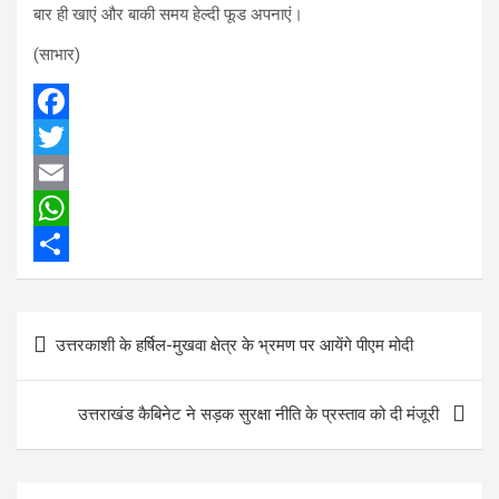
बार ही खाएं और बाकी समय हेल्दी फूड अपनाएं।
(साभार)
F
a
T
c
w
E
e
i
m
W
b
t
a
h
S
o
t
i
a
h
Post
उत्तरकाशी के हर्षिल-मुखवा क्षेत्र के भ्रमण पर आयेंगे पीएम मोदी
o
e
l
t
a
navigation
k
r
s
r
उत्तराखंड कैबिनेट ने सड़क सुरक्षा नीति के प्रस्ताव को दी मंजूरी
A
e
p
p