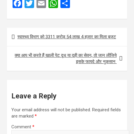
F
T
E
W
S
a
wi
m
h
h
ce
tt
ail
at
ar
b
er
s
e
Post
स्वास्थ्य विभाग को 3311 करोड़ 54 लाख 4 हजार का मिला बजट
o
A
navigation
o
p
क्या आप भी करते हैं खाली पेट दूध या दही का सेवन, तो जान लीजिये
k
p
इसके फायदे और नुकसान
Leave a Reply
Your email address will not be published.
Required fields
are marked
*
Comment
*