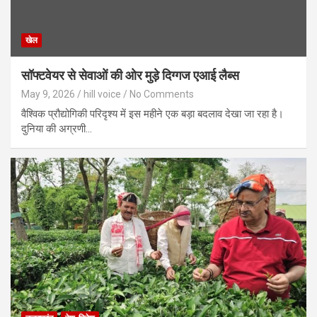
खेल
सॉफ्टवेयर से सेवाओं की ओर मुड़े दिग्गज एआई लैब्स
May 9, 2026
hill voice
No Comments
वैश्विक प्रौद्योगिकी परिदृश्य में इस महीने एक बड़ा बदलाव देखा जा रहा है।
दुनिया की अग्रणी…