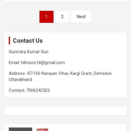
Posts
1
2
Next
pagination
Contact Us
Surendra Kumar Suri
Email: hillvoice18@gmail.com
Address: 47/160 Narayan Vihar, Kargi Grant, Dehradun.
Uttarakhand.
Contact: 7906242503
उत्तराखंड