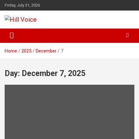
Skip
Friday, July 31, 2026
to
content
न्यूज़ पोर्टल
Hill Voice
Home
2025
December
7
Day:
December 7, 2025