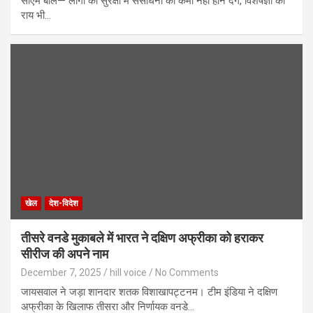
सीएम बोले— लोगों की सुरक्षा में संसाधनों की कमी नहीं होने देंगे, विशेषज्ञों की
राय भी…
खेल
देश-विदेश
तीसरे वनडे मुकाबले में भारत ने दक्षिण अफ्रीका को हराकर
सीरीज की अपने नाम
December 7, 2025
hill voice
No Comments
जायसवाल ने जड़ा शानदार शतक विशाखापट्टनम। टीम इंडिया ने दक्षिण
अफ्रीका के खिलाफ तीसरा और निर्णायक वनडे…