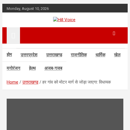
Skip
Monday, August 10, 2026
to
content
न्यूज़ पोर्टल
Hill Voice
होम
उत्तरप्रदेश
उत्तराखण्ड
राजनीतिक
धार्मिक
खेल
मनोरंजन
हेल्थ
अजब-गजब
Home
उत्तराखण्ड
हर गांव को मोटर मार्ग से जोड़ा जाएगा: विधायक