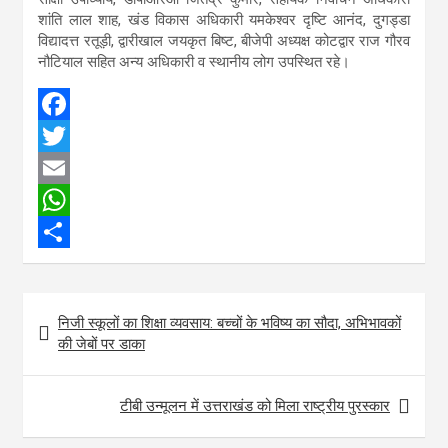
शांति लाल शाह, खंड विकास अधिकारी यमकेश्वर दृष्टि आनंद, दुगड्डा
विद्यादत्त रतूड़ी, द्वारीखाल जयकृत बिष्ट, बीजेपी अध्यक्ष कोटद्वार राज गौरव
नौटियाल सहित अन्य अधिकारी व स्थानीय लोग उपस्थित रहे।
F
a
T
c
w
E
e
i
m
W
b
t
a
h
S
o
t
i
a
h
Post
निजी स्कूलों का शिक्षा व्यवसाय: बच्चों के भविष्य का सौदा, अभिभावकों
o
e
l
t
a
navigation
की जेबों पर डाका
k
r
s
r
A
e
टीबी उन्मूलन में उत्तराखंड को मिला राष्ट्रीय पुरस्कार
p