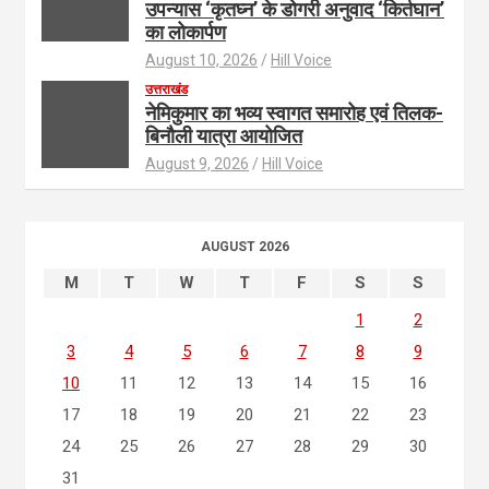
उपन्यास ‘कृतघ्न’ के डोगरी अनुवाद ‘किर्तघान’
का लोकार्पण
August 10, 2026
Hill Voice
उत्तराखंड
नेमिकुमार का भव्य स्वागत समारोह एवं तिलक-
बिनौली यात्रा आयोजित
August 9, 2026
Hill Voice
AUGUST 2026
M
T
W
T
F
S
S
1
2
3
4
5
6
7
8
9
10
11
12
13
14
15
16
17
18
19
20
21
22
23
24
25
26
27
28
29
30
31