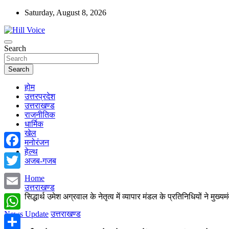
Skip
Saturday, August 8, 2026
to
content
न्यूज़ पोर्टल
Search
Hill Voice
Search
होम
उत्तरप्रदेश
उत्तराखण्ड
राजनीतिक
धार्मिक
खेल
मनोरंजन
हेल्थ
Facebook
अजब-गजब
Twitter
Home
उत्तराखण्ड
सिद्धार्थ उमेश अग्रवाल के नेतृत्व में व्यापार मंडल के प्रतिनिधियों ने मुख्य
Email
News Update
उत्तराखण्ड
WhatsApp