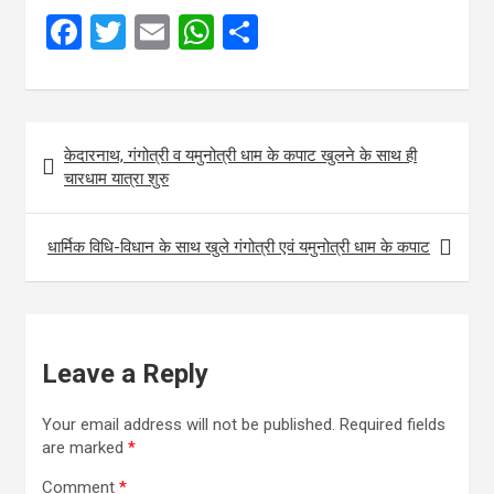
F
T
E
W
S
a
wi
m
h
h
ce
tt
ail
at
ar
b
er
s
e
Post
केदारनाथ, गंगोत्री व यमुनोत्री धाम के कपाट खुलने के साथ ही
o
A
navigation
चारधाम यात्रा शुरु
o
p
k
p
धार्मिक विधि-विधान के साथ खुले गंगोत्री एवं यमुनोत्री धाम के कपाट
Leave a Reply
Your email address will not be published.
Required fields
are marked
*
Comment
*