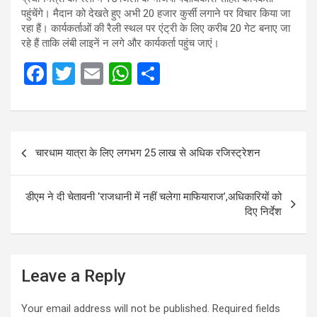
पहुंचेंगे। मैदान को देखते हुए अभी 20 हजार कुर्सी लगाने पर विचार किया जा
रहा हैं। कार्यकर्ताओं की रैली स्थल पर एंट्री के लिए करीब 20 गेट बनाए जा
रहे हैं ताकि लंबी लाइनें न लगे और कार्यकर्ता पहुंच जाएं।
F
T
E
W
S
a
wi
m
h
h
ce
tt
ail
at
ar
b
er
s
e
Post
चारधाम यात्रा के लिए लगभग 25 लाख से अधिक रजिस्ट्रेशन
o
A
navigation
o
p
डीएम ने दी चेतावनी ‘राजधानी में नहीं चलेगा माफियाराज’,अधिकारियों को
k
p
दिए निर्देश
Leave a Reply
Your email address will not be published.
Required fields