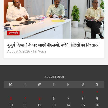
उत्तराखंड
बुजुर्ग-दिव्यांगों के घर जाएंगे बीएलओ, करेंगे नोटिसों का निस्तारण
August 5, 2026
Hill Voice
AUGUST 2026
M
T
W
T
F
S
S
1
2
3
4
5
6
7
8
9
10
11
12
13
14
15
16