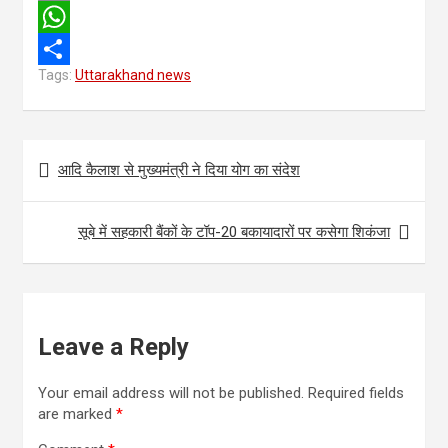
c
w
E
e
i
m
W
Tags:
Uttarakhand news
b
t
a
h
S
o
t
i
a
h
o
e
l
t
a
Post
आदि कैलाश से मुख्यमंत्री ने दिया योग का संदेश
k
r
s
r
navigation
A
e
सूबे में सहकारी बैंकों के टॉप-20 बकायादारों पर कसेगा शिकंजा
p
p
Leave a Reply
Your email address will not be published.
Required fields
are marked
*