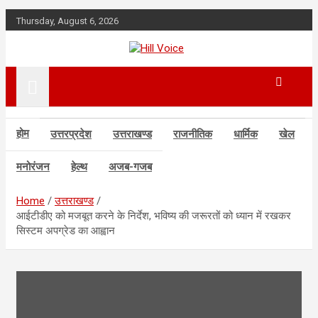
Skip
Thursday, August 6, 2026
to
content
न्यूज़ पोर्टल
Hill Voice
होम
उत्तरप्रदेश
उत्तराखण्ड
राजनीतिक
धार्मिक
खेल
मनोरंजन
हेल्थ
अजब-गजब
Home
उत्तराखण्ड
आईटीडीए को मजबूत करने के निर्देश, भविष्य की जरूरतों को ध्यान में रखकर
सिस्टम अपग्रेड का आह्वान