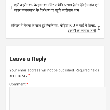
Post
श्री बदरीनाथ- केदारनाथ मंदिर समिति अध्यक्ष हेमंत द्विवेदी दर्शन एवं
o
e
l
t
a
navigation
यात्रा व्यवस्थाओंं के निरीक्षण को पहुंचे बदरीनाथ धाम
k
r
s
r
A
e
हरिद्वार में विधवा के साथ हुई हैवानियत , पीड़िता ICU से वार्ड में शिफ्ट,
p
आरोपी की तलाश जारी
p
Leave a Reply
Your email address will not be published.
Required fields
are marked
*
Comment
*