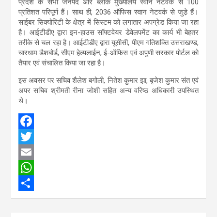
प्रदेश के सभी जनपद और ब्लॉक मुख्यालय स्वान नेटवर्क से 100
प्रतिशत परिपूर्ण हैं। साथ ही, 2036 ऑफिस स्वान नेटवर्क से जुडे़ हैं।
साईबर सिक्योरिटी के क्षेत्र में सिस्टम को लगातार अपग्रेड किया जा रहा
है। आईटीडीए द्वारा इन-हाउस सॉफ्टवेयर डेवेलपमेंट का कार्य भी बेहतर
तरीके से चल रहा है। आईटीडीए द्वारा यूसीसी, पीएम गतिशक्ति उत्तराखण्ड,
चारधाम डैशबोर्ड, सीएम हेल्पलाईन, ई-ऑफिस एवं अपुणी सरकार पोर्टल को
तैयार एवं संचालित किया जा रहा है।
इस अवसर पर सचिव शैलेश बगोली, नितेश कुमार झा, बृजेश कुमार संत एवं
अपर सचिव श्रीमती रीना जोशी सहित अन्य वरिष्ठ अधिकारी उपस्थित
थे।
F
a
T
c
w
E
e
i
m
W
b
t
a
h
S
o
t
i
a
h