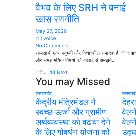
वैभव के लिए SRH ने बनाई
खास रणनीति
May 27, 2026
hill voice
No Comments
सब्यसाची एक अनुभवी और विचारशील संपादक हैं, जो समाचा
और समसामयिक विषयों को गहराई से समझने…
Posts
1
2
…
48
Next
You may Missed
pagination
उत्तराखंड
उत्तराख
केंद्रीय मंत्रिमंडल ने
देहर
स्वच्छ ऊर्जा और ग्रामीण
वेलन
अर्थव्यवस्था को बढ़ावा देने
वेलन
के लिए गोबर्धन योजना को
उद्घ