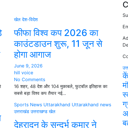
C
Su
खेल
देश-विदेश
Em
े
फीफा विश्व कप 2026 का
Ad
काउंटडाउन शुरू, 11 जून से
De
र
होगा आगाज
Co
June 9, 2026
उत्
hill voice
के
No Comments
मं
े
16 शहर, 48 देश और 104 मुकाबले, फुटबॉल इतिहास का
स
सबसे बड़ा विश्व कप तैयार नई…
ग
Sports News
Uttarakhand
Uttarakhand news
उत्तराखंड
उत्तराखण्ड
खेल
अ
ज
बढ
देहरादून के सन्दर्भ कुमार ने