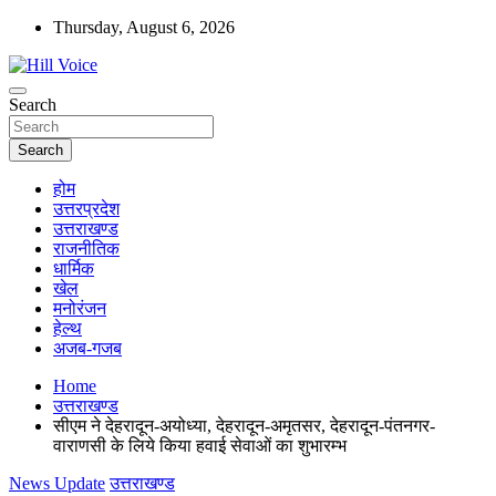
Skip
Thursday, August 6, 2026
to
content
न्यूज़ पोर्टल
Search
Hill Voice
Search
होम
उत्तरप्रदेश
उत्तराखण्ड
राजनीतिक
धार्मिक
खेल
मनोरंजन
हेल्थ
अजब-गजब
Home
उत्तराखण्ड
सीएम ने देहरादून-अयोध्या, देहरादून-अमृतसर, देहरादून-पंतनगर-
वाराणसी के लिये किया हवाई सेवाओं का शुभारम्भ
News Update
उत्तराखण्ड