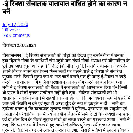
-ई रिक्शा संचालक यातायात बाधित होने का कारण न
बनें
July 12, 2024
hill voice
No Comments
दिनांक/12/07/2024
विकासनगर।
ई-रिक्शा संचालकों की पीड़ा को देखते हुए उनके बीच में उनका
हक दिलाने मोर्चा के साथियों संग पहुंचे जन संघर्ष मोर्चा अध्यक्ष एवं जीएमवीएन के
पूर्व उपाध्यक्ष रघुनाथ सिंह नेगी ने उनकी पीड़ा सुनी, जिसमें संचालकों ने अपने-
अपने विचार व्यक्त कर भिन्न-भिन्न रूटों पर चलने वाले ई-रिक्शा से संबंधित
सुझाव राखे, जिसमें मुख्य रूप से रूट चार्ट बनाने,एक ही जगह ई-रिक्शा न खड़े
करने तथा यातायात में पुलिस प्रशासन का सहयोग करने पर बल दिया गया।
नेगी ने ई-रिक्शा संचालकों की बैठक में संचालकों को आश्वासन दिया कि किसी
भी सूरत में मोर्चा इनका उत्पीड़न नहीं होने देगा , लेकिन संचालकों को भी
यातायात व्यवस्था बनाने में सहयोग करना होगा ताकि अनावश्यक रूप से शहरी में
जाम की स्थिति न बने एवं एक ही जगह झुंड के रूप में इकट्ठे न हों। सभी का
दायित्व बनता है कि यातायात सुचारू रखने में पुलिस- प्रशासन का सहयोग एवं
जनता की परेशानियां का भी ध्यान रखें द्य बैठक में सभी रूटों के अध्यक्षों का चयन
एवं दो-तीन दिन के भीतर सुझाव मोर्चा के समक्ष रखने का प्रस्ताव आया। नेगी ने
कहा कि इस संबंध में बैठक में हुए तथ्यों से वरिष्ठ पुलिस अधीक्षक एवं थाना
प्रभारी, विकास नगर को अवगत कराया जाएगा, जिससे भविष्य में इनका शोषण न