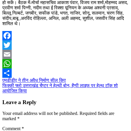
हो सकें। बैठक में-मोर्चा महासचिव आकाश पंवार, विजय राम शर्मा,मोहम्मद असद,
प्रवीण शर्मा पिन्नी, नदीम तथा ई रिक्शा यूनियन के अध्यक्ष अश्वनी प्रसाद,
बिल्लू गिल्बर्ट, जगबीर, सफीक पांडे, भगत, नाजिर, सोनू, सलमान, चरण सिंह,
संदीप,बाबू ,अरविंद रोहिल्ला, अनिल, अली अहमद, सुशील, जसवीर सिंह आदि
शामिल थे।
Facebook
Twitter
Email
WhatsApp
Post
एमडीडीए ने तीन अवैध निर्माण सील किए
Share
फिक्की फ्लो उत्तराखंड चैप्टर ने हेल्थी बोन, हैप्पी लाइफ पर हेल्थ टॉक शो
navigation
आयोजित किया
Leave a Reply
Your email address will not be published.
Required fields are
marked
*
Comment
*