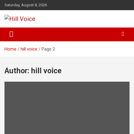
Skip
Saturday, August 8, 2026
to
content
न्यूज़ पोर्टल
Hill Voice
Home
hill voice
Page 2
Author:
hill voice