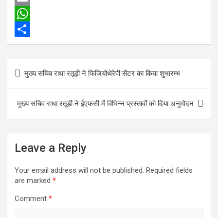
c
w
E
e
i
m
W
b
t
a
h
S
o
t
i
a
h
Post
मुख्य सचिव राधा रतूड़ी ने फिजियोथेरेपी सेंटर का किया शुभारम्भ
o
e
l
t
a
navigation
k
r
s
r
मुख्य सचिव राधा रतूड़ी ने ईएफसी में विभिन्न प्रस्तावों को दिया अनुमोदन
A
e
p
p
Leave a Reply
Your email address will not be published.
Required fields
are marked
*
Comment
*