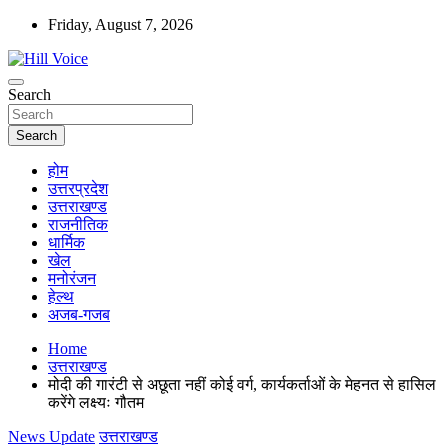
Skip
Friday, August 7, 2026
to
content
न्यूज़ पोर्टल
Search
Hill Voice
Search
होम
उत्तरप्रदेश
उत्तराखण्ड
राजनीतिक
धार्मिक
खेल
मनोरंजन
हेल्थ
अजब-गजब
Home
उत्तराखण्ड
मोदी की गारंटी से अछूता नहीं कोई वर्ग, कार्यकर्ताओं के मेहनत से हासिल
करेंगे लक्ष्यः गौतम
News Update
उत्तराखण्ड