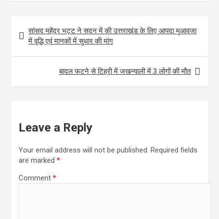
ce
tt
ail
at
ar
b
er
s
e
Post
सांसद महेंद्र भट्ट ने सदन में की उत्तराखंड के लिए आपदा मुआवजा
o
A
navigation
में वृद्धि एवं मानकों में सुधार की मांग
o
p
k
p
बादल फटने से टिहरी में जखन्याली में 3 लोगों की मौत
Leave a Reply
Your email address will not be published.
Required fields
are marked
*
Comment
*