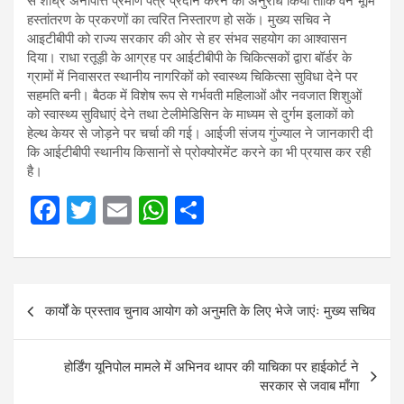
से शीघ्र अनापत्ति प्रमाण पत्र प्रदान करने का अनुरोध किया ताकि वन भूमि
हस्तांतरण के प्रकरणों का त्वरित निस्तारण हो सकें। मुख्य सचिव ने
आइटीबीपी को राज्य सरकार की ओर से हर संभव सहयोग का आश्वासन
दिया। राधा रतूड़ी के आग्रह पर आईटीबीपी के चिकित्सकों द्वारा बॉर्डर के
ग्रामों में निवासरत स्थानीय नागरिकों को स्वास्थ्य चिकित्सा सुविधा देने पर
सहमति बनी। बैठक में विशेष रूप से गर्भवती महिलाओं और नवजात शिशुओं
को स्वास्थ्य सुविधाएं देने तथा टेलीमेडिसिन के माध्यम से दुर्गम इलाकों को
हेल्थ केयर से जोड़ने पर चर्चा की गई। आईजी संजय गुंज्याल ने जानकारी दी
कि आईटीबीपी स्थानीय किसानों से प्रोक्योरमेंट करने का भी प्रयास कर रही
है।
F
T
E
W
S
a
wi
m
h
h
ce
tt
ail
at
ar
b
er
s
e
Post
कार्यों के प्रस्ताव चुनाव आयोग को अनुमति के लिए भेजे जाएंः मुख्य सचिव
o
A
navigation
o
p
होर्डिंग यूनिपोल मामले में अभिनव थापर की याचिका पर हाईकोर्ट ने
k
p
सरकार से जवाब माँगा